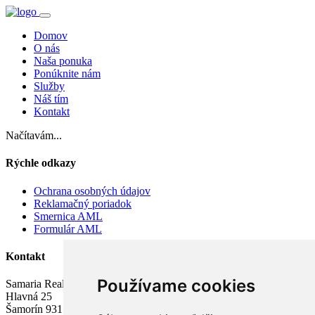
Domov
O nás
Naša ponuka
Ponúknite nám
Služby
Náš tím
Kontakt
Načítavám...
Rýchle odkazy
Ochrana osobných údajov
Reklamačný poriadok
Smernica AML
Formulár AML
Kontakt
Používame cookies
Samaria Real s.r.o.
Hlavná 25
Šamorín 931 01