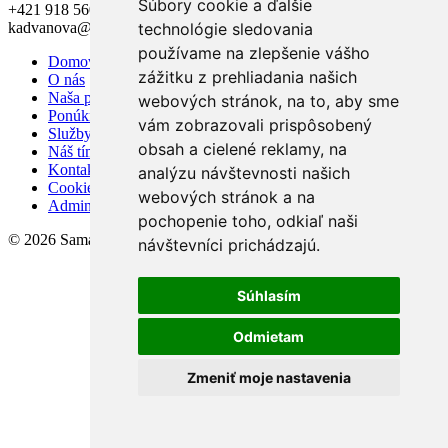
Súbory cookie a ďalšie
+421 918 560 705
technológie sledovania
kadvanova@samariareal.sk
používame na zlepšenie vášho
Domov
zážitku z prehliadania našich
O nás
Naša ponuka
webových stránok, na to, aby sme
Ponúknite nám
vám zobrazovali prispôsobený
Služby
obsah a cielené reklamy, na
Náš tím
Kontakt
analýzu návštevnosti našich
Cookies
webových stránok a na
Admin
pochopenie toho, odkiaľ naši
© 2026 Samaria Real s.r.o.
návštevníci prichádzajú.
Súhlasím
Odmietam
Zmeniť moje nastavenia