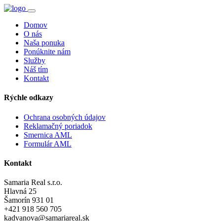
Domov
O nás
Naša ponuka
Ponúknite nám
Služby
Náš tím
Kontakt
Rýchle odkazy
Ochrana osobných údajov
Reklamačný poriadok
Smernica AML
Formulár AML
Kontakt
Samaria Real s.r.o.
Hlavná 25
Šamorín 931 01
+421 918 560 705
kadvanova@samariareal.sk