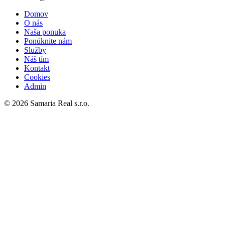
Domov
O nás
Naša ponuka
Ponúknite nám
Služby
Náš tím
Kontakt
Cookies
Admin
© 2026 Samaria Real s.r.o.