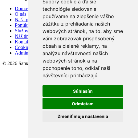
Súbory cookie a ďalšie
technológie sledovania
Domov
O nás
používame na zlepšenie vášho
Naša ponuka
zážitku z prehliadania našich
Ponúknite nám
webových stránok, na to, aby sme
Služby
Náš tím
vám zobrazovali prispôsobený
Kontakt
obsah a cielené reklamy, na
Cookies
analýzu návštevnosti našich
Admin
webových stránok a na
© 2026 Samaria Real s.r.o.
pochopenie toho, odkiaľ naši
návštevníci prichádzajú.
Súhlasím
Odmietam
Zmeniť moje nastavenia