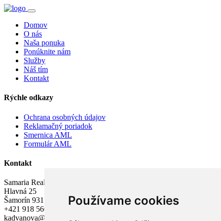
Domov
O nás
Naša ponuka
Ponúknite nám
Služby
Náš tím
Kontakt
Rýchle odkazy
Ochrana osobných údajov
Reklamačný poriadok
Smernica AML
Formulár AML
Kontakt
Samaria Real s.r.o.
Hlavná 25
Používame cookies
Šamorín 931 01
+421 918 560 705
kadvanova@samariareal.sk